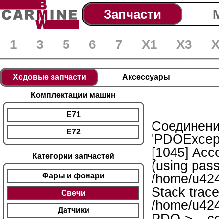
Запчасти
1
3
5
6
7
X1
X3
X
Ходовые запчасти
Аксессуары
Комплектации машин
E71
Соединение
E72
'PDOExcep
[1045] Acce
Категории запчастей
(using pass
/home/u424
Фары и фонари
Stack trace
Свечи
/home/u424
Датчики
PDO->__con