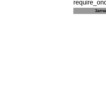
require_onc
Запча