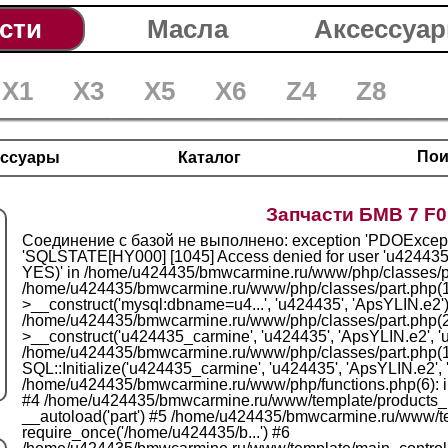
сти
Масла
Аксессуа
X1
X3
X5
X6
Z4
Z8
Пои
ессуары
Каталог
Запчасти БМВ 7 F0
Соединение с базой не выполнено: exception 'PDOExcept
'SQLSTATE[HY000] [1045] Access denied for user 'u424435'
YES)' in /home/u424435/bmwcarmine.ru/www/php/classes/par
/home/u424435/bmwcarmine.ru/www/php/classes/part.php(
>__construct('mysql:dbname=u4...', 'u424435', 'ApsYLIN.e2'
/home/u424435/bmwcarmine.ru/www/php/classes/part.php(2
>__construct('u424435_carmine', 'u424435', 'ApsYLIN.e2', '
/home/u424435/bmwcarmine.ru/www/php/classes/part.php(1
SQL::Initialize('u424435_carmine', 'u424435', 'ApsYLIN.e2',
/home/u424435/bmwcarmine.ru/www/php/functions.php(6): in
#4 /home/u424435/bmwcarmine.ru/www/template/products_po
__autoload('part') #5 /home/u424435/bmwcarmine.ru/www/tem
require_once('/home/u424435/b...') #6