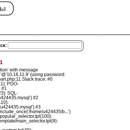
ры
ск:
1
ion' with message
@'10.16.11.9' (using password:
t.php:11 Stack trace: #0
11): PDO-
) #1
3): SQL-
u424435.mysql') #2
10):
 'u424435.mysql') #3
clude_once('/home/u424435/b...')
pular_selector.tpl(100):
plate/main_selector.tpl(9):