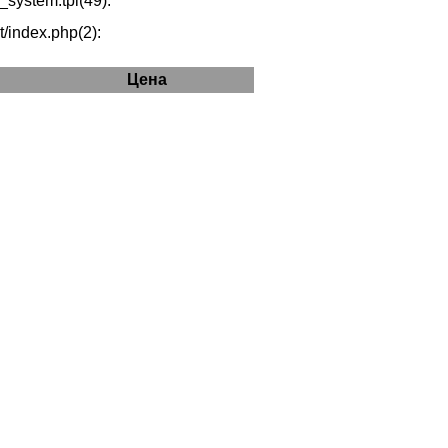
system.tpl(49):
index.php(2):
Цена