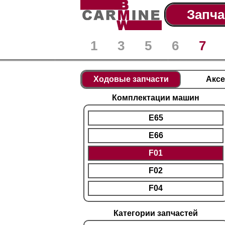
Запча
1
3
5
6
7
Ходовые запчасти
Акс
Комплектации машин
E65
E66
F01
F02
F04
Категории запчастей