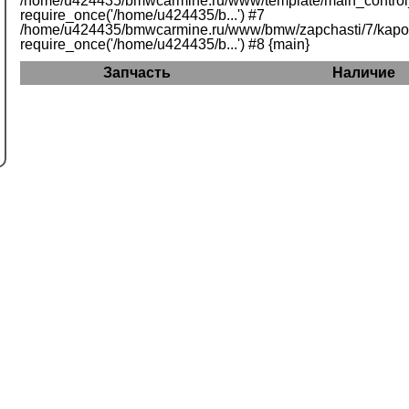
/home/u424435/bmwcarmine.ru/www/template/main_control_
require_once('/home/u424435/b...') #7
/home/u424435/bmwcarmine.ru/www/bmw/zapchasti/7/kapot/
require_once('/home/u424435/b...') #8 {main}
Запчасть
Наличие